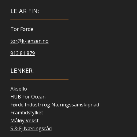
LEIAR FIN:
Tor Førde
tor@k-jansen.no
913 81 879
LENKER:
Aksello
HUB For Ocean
Førde Industri og Næringssamskipnad
Framtidsfylket
Måløy Vekst
S & Fj Næringsråd