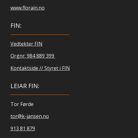
www.florain.no
FIN:
Vedtekter FIN
Orgnr: 984 889 399
Kontaktside // Styret i FIN
LEIAR FIN:
Tor Førde
tor@k-jansen.no
913 81 879