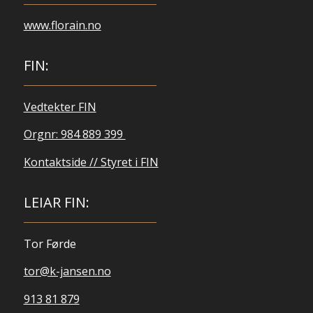
www.florain.no
FIN:
Vedtekter FIN
Orgnr: 984 889 399
Kontaktside // Styret i FIN
LEIAR FIN:
Tor Førde
tor@k-jansen.no
913 81 879