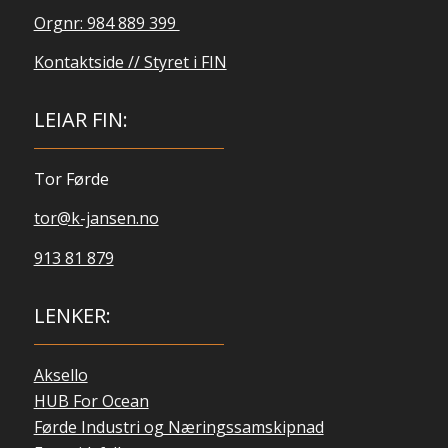
Orgnr: 984 889 399
Kontaktside // Styret i FIN
LEIAR FIN:
Tor Førde
tor@k-jansen.no
913 81 879
LENKER:
Aksello
HUB For Ocean
Førde Industri og Næringssamskipnad