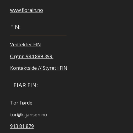
www.florain.no
FIN:
Vedtekter FIN
Orgnr: 984 889 399
Kontaktside // Styret i FIN
LEIAR FIN:
Tor Førde
tor@k-jansen.no
913 81 879