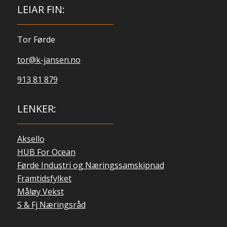
LEIAR FIN:
Tor Førde
tor@k-jansen.no
913 81 879
LENKER:
Aksello
HUB For Ocean
Førde Industri og Næringssamskipnad
Framtidsfylket
Måløy Vekst
S & Fj Næringsråd