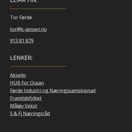
Tor Førde
tor@k-jansen.no
913 81 879
LENKER:
Aksello
HUB For Ocean
Førde Industri og Næringssamskipnad
Framtidsfylket
Måløy Vekst
S & Fj Næringsråd