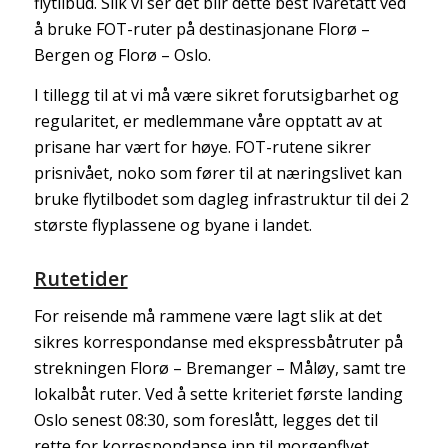
flytilbud. Slik vi ser det blir dette best ivaretatt ved
å bruke FOT-ruter på destinasjonane Florø –
Bergen og Florø – Oslo.
I tillegg til at vi må være sikret forutsigbarhet og
regularitet, er medlemmane våre opptatt av at
prisane har vært for høye. FOT-rutene sikrer
prisnivået, noko som fører til at næringslivet kan
bruke flytilbodet som dagleg infrastruktur til dei 2
største flyplassene og byane i landet.
Rutetider
For reisende må rammene være lagt slik at det
sikres korrespondanse med ekspressbåtruter på
strekningen Florø – Bremanger – Måløy, samt tre
lokalbåt ruter. Ved å sette kriteriet første landing
Oslo senest 08:30, som foreslått, legges det til
rette for korrespondanse inn til morgenflyet.