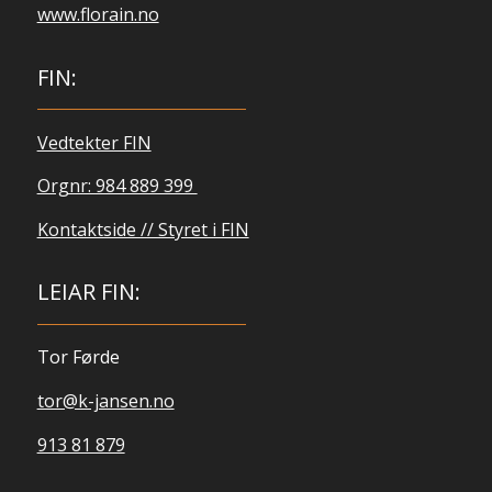
www.florain.no
FIN:
Vedtekter FIN
Orgnr: 984 889 399
Kontaktside // Styret i FIN
LEIAR FIN:
Tor Førde
tor@k-jansen.no
913 81 879