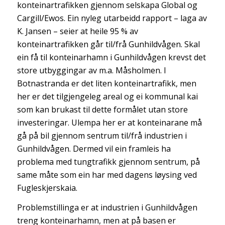
konteinartrafikken gjennom selskapa Global og
Cargill/Ewos. Ein nyleg utarbeidd rapport – laga av
K. Jansen – seier at heile 95 % av
konteinartrafikken går til/frå Gunhildvågen. Skal
ein få til konteinarhamn i Gunhildvågen krevst det
store utbyggingar av m.a. Måsholmen. I
Botnastranda er det liten konteinartrafikk, men
her er det tilgjengeleg areal og ei kommunal kai
som kan brukast til dette formålet utan store
investeringar. Ulempa her er at konteinarane må
gå på bil gjennom sentrum til/frå industrien i
Gunhildvågen. Dermed vil ein framleis ha
problema med tungtrafikk gjennom sentrum, på
same måte som ein har med dagens løysing ved
Fugleskjerskaia.
Problemstillinga er at industrien i Gunhildvågen
treng konteinarhamn, men at på basen er