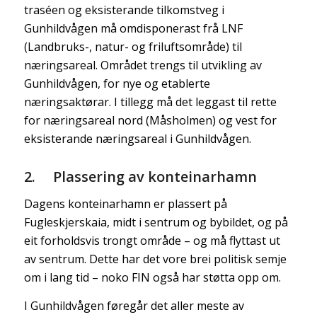
traséen og eksisterande tilkomstveg i
Gunhildvågen må omdisponerast frå LNF
(Landbruks-, natur- og friluftsområde) til
næringsareal. Området trengs til utvikling av
Gunhildvågen, for nye og etablerte
næringsaktørar. I tillegg må det leggast til rette
for næringsareal nord (Måsholmen) og vest for
eksisterande næringsareal i Gunhildvågen.
2. Plassering av konteinarhamn
Dagens konteinarhamn er plassert på
Fugleskjerskaia, midt i sentrum og bybildet, og på
eit forholdsvis trongt område – og må flyttast ut
av sentrum. Dette har det vore brei politisk semje
om i lang tid – noko FIN også har støtta opp om.
I Gunhildvågen føregår det aller meste av