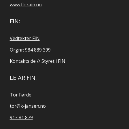
www.florain.no
FIN:
Vedtekter FIN
Orgnr: 984 889 399
Kontaktside // Styret i FIN
LEIAR FIN:
Tor Førde
tor@k-jansen.no
913 81 879