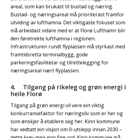
areal, som kan brukast til bustad og næring.
Bustad- og næringsareal må prioriterast framfor
utviding av lufthamna. Det viktigaste fokuset som
må arbeidast vidare med er at Florø Lufthamn blir
den føretrekte lufthamna i regionen.
Infrastrukturen rundt flyplassen må styrkast med
framtidsretta terminalbygg, gode
parkeringsfasilitetar og tilrettelegging for
næringsareal nært flyplassen.
4. Tilgang på rikeleg og grøn energi i
heile Florø
Tilgang på grøn energi vil vere ein viktig
konkurransefaktor for næringsliv som er her og
som ønskjer å etablere seg her. Kinn kommune
har vedtatt ein visjon om 0-utslepp innan 2030 –
dette krev meir enn fine ord. Kinn kommune må