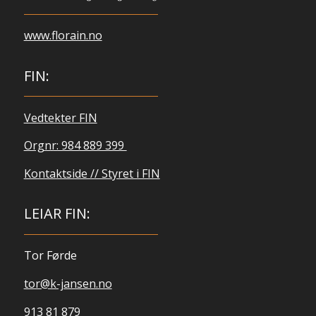
www.florain.no
FIN:
Vedtekter FIN
Orgnr: 984 889 399
Kontaktside // Styret i FIN
LEIAR FIN:
Tor Førde
tor@k-jansen.no
913 81 879