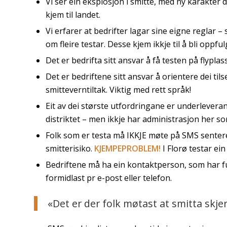
Vi ser ein eksplosjon i smitte, med ny karakter 
kjem til landet.
Vi erfarer at bedrifter lagar sine eigne reglar –
om fleire testar. Desse kjem ikkje til å bli oppfu
Det er bedrifta sitt ansvar å få testen på flypla
Det er bedriftene sitt ansvar å orientere dei til
smitteverntiltak. Viktig med rett språk!
Eit av dei største utfordringane er underlever
distriktet – men ikkje har administrasjon her so
Folk som er testa må IKKJE møte på SMS senteret f
smitterisiko.
KJEMPEPROBLEM!
I Florø testar ei
Bedriftene må ha ein kontaktperson, som har full
formidlast pr e-post eller telefon.
«Det er der folk møtast at smitta skjer