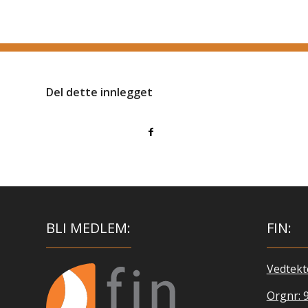
Del dette innlegget
BLI MEDLEM:
FIN:
Vedtekt
Orgnr: 