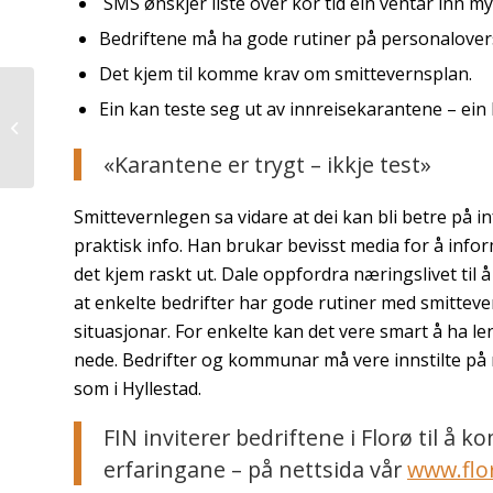
SMS ønskjer liste over kor tid ein ventar inn mykj
Bedriftene må ha gode rutiner på personalovers
Det kjem til komme krav om smittevernsplan.
Ein kan teste seg ut av innreisekarantene – ein
HASTESAK – møte med
smittevernlege
«Karantene er trygt – ikkje test»
Smittevernlegen sa vidare at dei kan bli betre på 
praktisk info. Han brukar bevisst media for å info
det kjem raskt ut. Dale oppfordra næringslivet til
at enkelte bedrifter har gode rutiner med smitteve
situasjonar. For enkelte kan det vere smart å ha l
nede. Bedrifter og kommunar må vere innstilte på m
som i Hyllestad.
FIN inviterer bedriftene i Florø til å 
erfaringane – på nettsida vår
www.flo