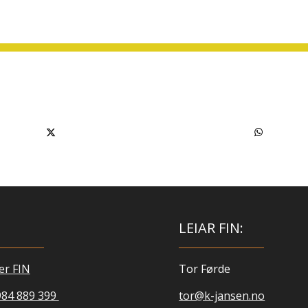
LEIAR FIN:
er FIN
Tor Førde
984 889 399
tor@k-jansen.no