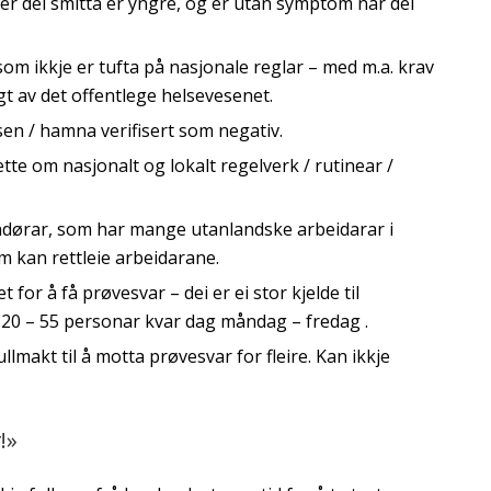
der dei smitta er yngre, og er utan symptom når dei
 som ikkje er tufta på nasjonale reglar – med m.a. krav
lgt av det offentlege helsevesenet.
ssen / hamna verifisert som negativ.
sette om nasjonalt og lokalt regelverk / rutinear /
andørar, som har mange utanlandske arbeidarar i
m kan rettleie arbeidarane.
or å få prøvesvar – dei er ei stor kjelde til
n 20 – 55 personar kvar dag måndag – fredag .
makt til å motta prøvesvar for fleire. Kan ikkje
!»