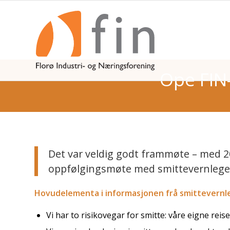
Ope FIN
Det var veldig godt frammøte – med 2
oppfølgingsmøte med smittevernlegen
Hovudelementa i informasjonen frå smittevernle
Vi har to risikovegar for smitte: våre eigne rei