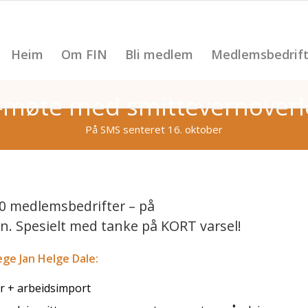
Heim
Om FIN
Bli medlem
Medlemsbedrift
-møte med smittevernoverl
På SMS senteret 16. oktober
0 medlemsbedrifter – på
. Spesielt med tanke på KORT varsel!
ge Jan Helge Dale:
ser + arbeidsimport