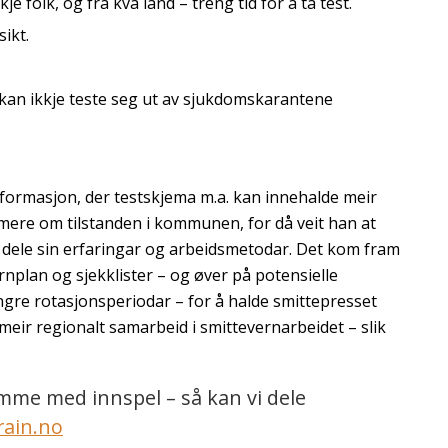
e folk, og frå kva land – treng tid for å ta test.
ikt.
 kan ikkje teste seg ut av sjukdomskarantene
informasjon, der testskjema m.a. kan innehalde meir
rmere om tilstanden i kommunen, for då veit han at
 å dele sin erfaringar og arbeidsmetodar. Det kom fram
rnplan og sjekklister – og øver på potensielle
engre rotasjonsperiodar – for å halde smittepresset
eir regionalt samarbeid i smittevernarbeidet – slik
komme med innspel – så kan vi dele
rain.no