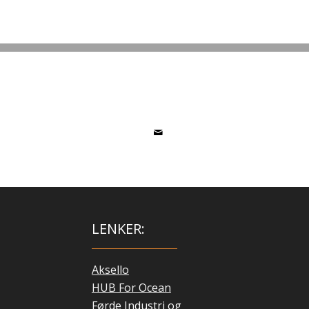
LENKER:
Aksello
HUB For Ocean
Førde Industri og