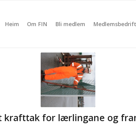
Heim
Om FIN
Bli medlem
Medlemsbedrift
t krafttak for lærlingane og fr