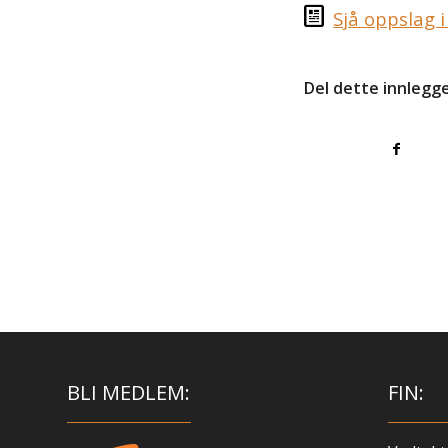
Sjå oppslag 
Del dette innlegg
BLI MEDLEM:
FIN: