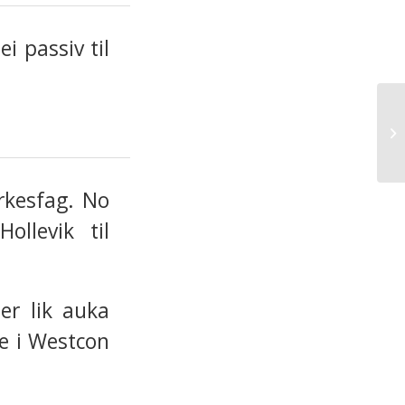
i passiv til
rkesfag. No
ollevik til
 er lik auka
ne i Westcon