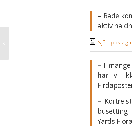
– Både kom
aktiv haldni
Kystvegkonferansen i
Sjå oppslag i
Flora 25. august
– I mange 
har vi ikk
Firdaposte
– Kortreis
busetting 
Yards Florø