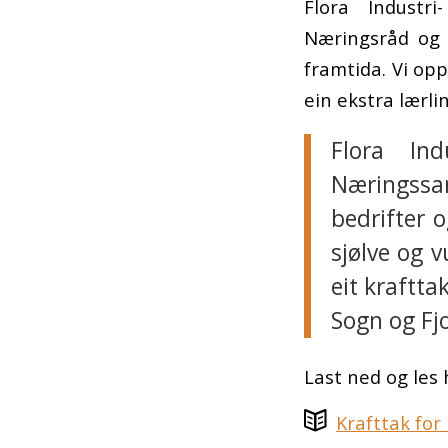
Flora Indust
Næringsråd og 
framtida. Vi op
ein ekstra lærli
Flora Ind
Næringssa
bedrifter 
sjølve og v
eit kraftt
Sogn og Fj
Last ned og les 
Krafttak for