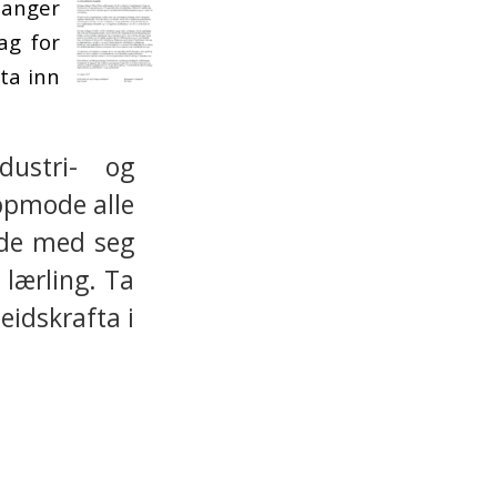
anger
ag for
ta inn
dustri- og
ppmode alle
unde med seg
 lærling. Ta
eidskrafta i