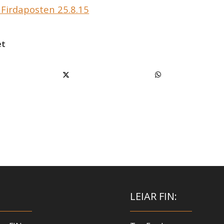
i Firdaposten 25.8.15
et
LEIAR FIN: