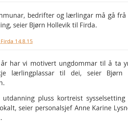
munar, bedrifter og lærlingar må gå frå e
ng, seier Bjørn Hollevik til Firda.
 Firda 14.8.15
år har vi motivert ungdommar til å ta y
je lærlingplassar til dei, seier Bjørn H
n.
t utdanning pluss kortreist sysselsetting
lokalt, seier personalsjef Anne Karine Lys
.