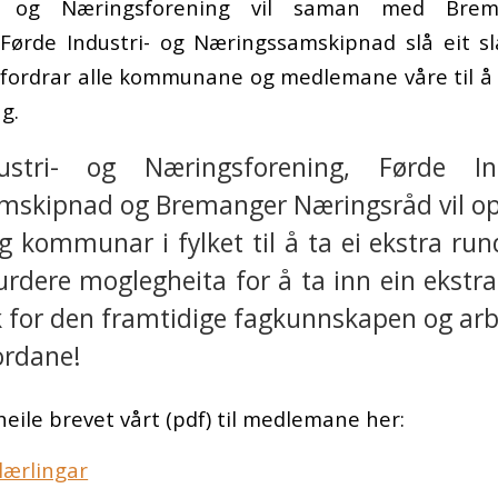
ri- og Næringsforening vil saman med Brem
Førde Industri- og Næringssamskipnad slå eit sl
pfordrar alle kommunane og medlemane våre til å 
ng.
ustri- og Næringsforening, Førde In
mskipnad og Bremanger Næringsråd vil o
og kommunar i fylket til å ta ei ekstra r
urdere moglegheita for å ta inn ein ekstra
ak for den framtidige fagkunnskapen og arb
ordane!
heile brevet vårt (pdf) til medlemane her:
 lærlingar