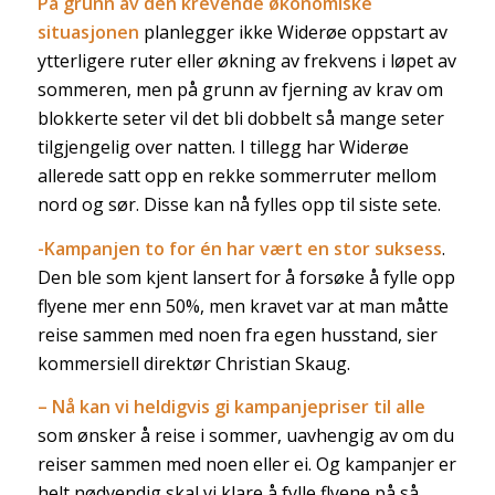
På grunn av den krevende økonomiske
situasjonen
planlegger ikke Widerøe oppstart av
ytterligere ruter eller økning av frekvens i løpet av
sommeren, men på grunn av fjerning av krav om
blokkerte seter vil det bli dobbelt så mange seter
tilgjengelig over natten. I tillegg har Widerøe
allerede satt opp en rekke sommerruter mellom
nord og sør. Disse kan nå fylles opp til siste sete.
-Kampanjen to for én har vært en stor suksess
.
Den ble som kjent lansert for å forsøke å fylle opp
flyene mer enn 50%, men kravet var at man måtte
reise sammen med noen fra egen husstand, sier
kommersiell direktør Christian Skaug.
– Nå kan vi heldigvis gi kampanjepriser til alle
som ønsker å reise i sommer, uavhengig av om du
reiser sammen med noen eller ei. Og kampanjer er
helt nødvendig skal vi klare å fylle flyene på så