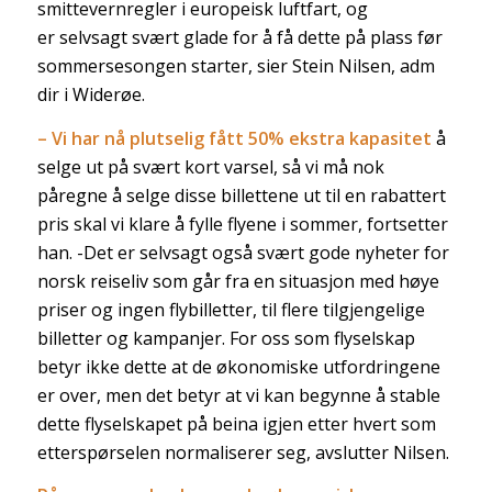
smittevernregler i europeisk luftfart, og
er selvsagt svært glade for å få dette på plass før
sommersesongen starter, sier Stein Nilsen, adm
dir i Widerøe.
– Vi har nå plutselig fått 50% ekstra kapasitet
å
selge ut på svært kort varsel, så vi må nok
påregne å selge disse billettene ut til en rabattert
pris skal vi klare å fylle flyene i sommer, fortsetter
han. -Det er selvsagt også svært gode nyheter for
norsk reiseliv som går fra en situasjon med høye
priser og ingen flybilletter, til flere tilgjengelige
billetter og kampanjer. For oss som flyselskap
betyr ikke dette at de økonomiske utfordringene
er over, men det betyr at vi kan begynne å stable
dette flyselskapet på beina igjen etter hvert som
etterspørselen normaliserer seg, avslutter Nilsen.