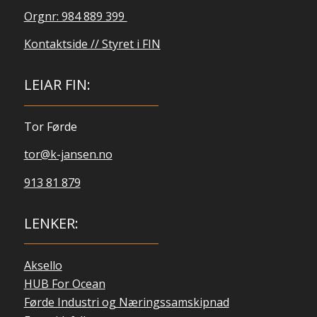
Orgnr: 984 889 399
Kontaktside // Styret i FIN
LEIAR FIN:
Tor Førde
tor@k-jansen.no
913 81 879
LENKER:
Aksello
HUB For Ocean
Førde Industri og Næringssamskipnad