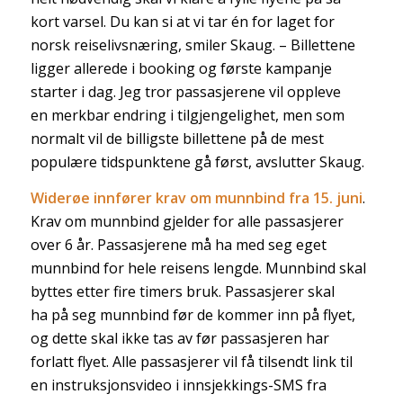
kort varsel. Du kan si at vi tar én for laget for
norsk reiselivsnæring, smiler Skaug. – Billettene
ligger allerede i booking og første kampanje
starter i dag. Jeg tror passasjerene vil oppleve
en merkbar endring i tilgjengelighet, men som
normalt vil de billigste billettene på de mest
populære tidspunktene gå først, avslutter Skaug.
Widerøe innfører krav om munnbind fra 15. juni
.
Krav om munnbind gjelder for alle passasjerer
over 6 år. Passasjerene må ha med seg eget
munnbind for hele reisens lengde. Munnbind skal
byttes etter fire timers bruk. Passasjerer skal
ha på seg munnbind før de kommer inn på flyet,
og dette skal ikke tas av før passasjeren har
forlatt flyet. Alle passasjerer vil få tilsendt link til
en instruksjonsvideo i innsjekkings-SMS fra